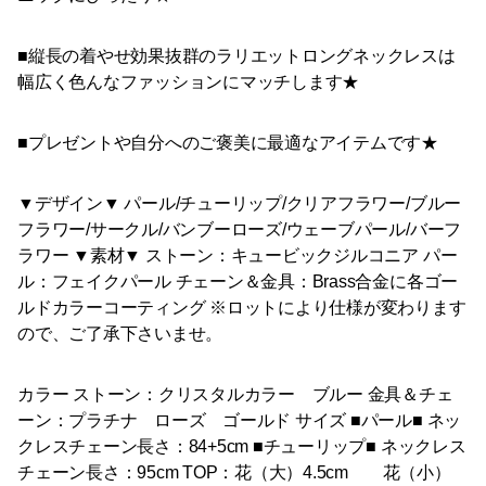
■縦長の着やせ効果抜群のラリエットロングネックレスは
幅広く色んなファッションにマッチします★
■プレゼントや自分へのご褒美に最適なアイテムです★
▼デザイン▼ パール/チューリップ/クリアフラワー/ブルー
フラワー/サークル/バンブーローズ/ウェーブパール/バーフ
ラワー ▼素材▼ ストーン：キュービックジルコニア パー
ル：フェイクパール チェーン＆金具：Brass合金に各ゴー
ルドカラーコーティング ※ロットにより仕様が変わります
ので、ご了承下さいませ。
カラー ストーン：クリスタルカラー ブルー 金具＆チェ
ーン：プラチナ ローズ ゴールド サイズ ■パール■ ネッ
クレスチェーン長さ：84+5cm ■チューリップ■ ネックレス
チェーン長さ：95cm TOP：花（大）4.5cm 花（小）