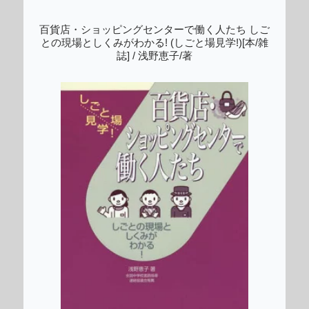
百貨店・ショッピングセンターで働く人たち しご
との現場としくみがわかる! (しごと場見学!)[本/雑
誌] / 浅野恵子/著