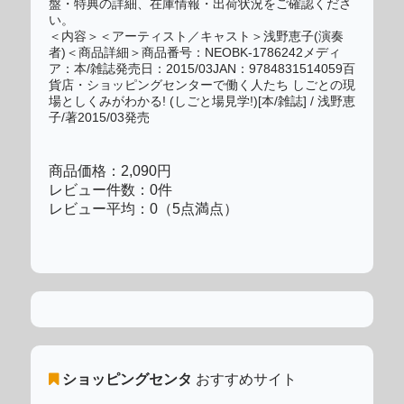
盤・特典の詳細、在庫情報・出荷状況をご確認くださ
い。
＜内容＞＜アーティスト／キャスト＞浅野恵子(演奏
者)＜商品詳細＞商品番号：NEOBK-1786242メディ
ア：本/雑誌発売日：2015/03JAN：9784831514059百
貨店・ショッピングセンターで働く人たち しごとの現
場としくみがわかる! (しごと場見学!)[本/雑誌] / 浅野恵
子/著2015/03発売
商品価格：2,090円
レビュー件数：0件
レビュー平均：0（5点満点）
ショッピングセンタ
おすすめサイト